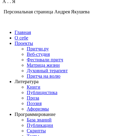
А
.
.
Я
Персональная страница Андрея Якушева
Главная
О себе
Проекты
Притчи.ру
Веб-студия
Фестивали притч
Матрица жизни
Духовный терапевт
Притча на волю
Литература
Книги
Публицистика
Проза
Поэзия
Афоризмы
Программирование
База знаний
Публикации
Скрипты