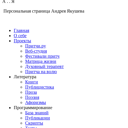
А
.
.
Я
Персональная страница Андрея Якушева
Главная
О себе
Проекты
Притчи.ру
Веб-студия
Фестивали притч
Матрица жизни
Духовный терапевт
Притча на волю
Литература
Книги
Публицистика
Проза
Поэзия
Афоризмы
Программирование
База знаний
Публикации
Скрипты