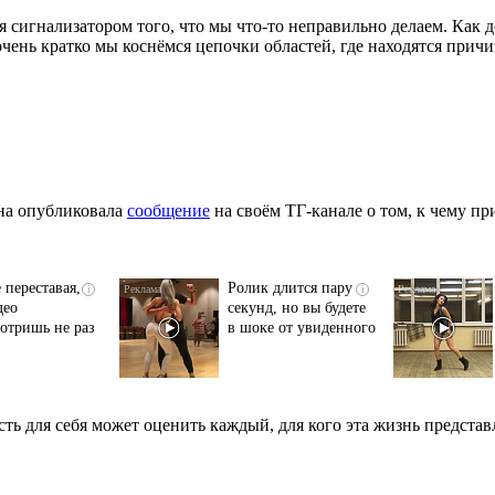
ся сигнализатором того, что мы что-то неправильно делаем. Как 
 очень кратко мы коснёмся цепочки областей, где находятся прич
она опубликовала
сообщение
на своём ТГ-канале о том, к чему пр
 переставая,
Ролик длится пару
i
i
део
секунд, но вы будете
отришь не раз
в шоке от увиденного
ть для себя может оценить каждый, для кого эта жизнь представ