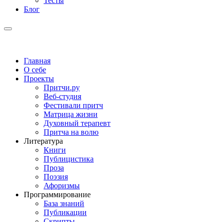
Тесты
Блог
Главная
О себе
Проекты
Притчи.ру
Веб-студия
Фестивали притч
Матрица жизни
Духовный терапевт
Притча на волю
Литература
Книги
Публицистика
Проза
Поэзия
Афоризмы
Программирование
База знаний
Публикации
Скрипты