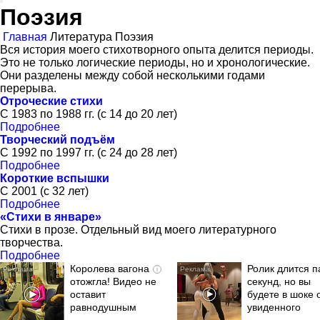
Поэзия
Главная
Литература
Поэзия
Вся история моего стихотворного опыта делится периоды.
Это не только логические периоды, но и хронологические.
Они разделены между собой несколькими годами
перерыва.
Отроческие стихи
С 1983 по 1988 гг. (с 14 до 20 лет)
Подробнее
Творческий подъём
C 1992 по 1997 гг. (с 24 до 28 лет)
Подробнее
Короткие вспышки
C 2001 (с 32 лет)
Подробнее
«Стихи в январе»
Стихи в прозе. Отдельный вид моего литературного
творчества.
Подробнее
Королева вагона
Ролик длится п
i
отожгла! Видео не
секунд, но вы
оставит
будете в шоке 
равнодушным
увиденного