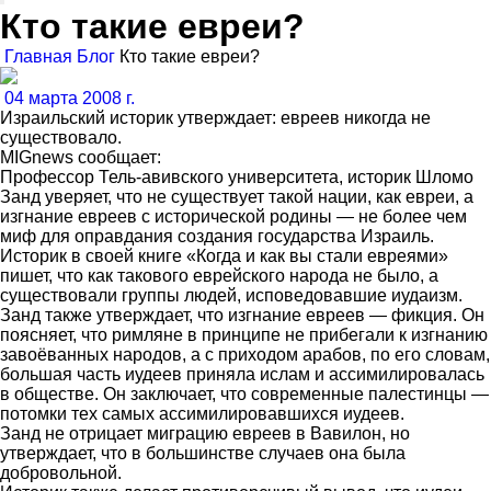
Кто такие евреи?
Главная
Блог
Кто такие евреи?
04 марта 2008 г.
Израильский историк утверждает: евреев никогда не
существовало.
MIGnews сообщает:
Профессор Тель-авивского университета, историк Шломо
Занд уверяет, что не существует такой нации, как евреи, а
изгнание евреев с исторической родины — не более чем
миф для оправдания создания государства Израиль.
Историк в своей книге «Когда и как вы стали евреями»
пишет, что как такового еврейского народа не было, а
существовали группы людей, исповедовавшие иудаизм.
Занд также утверждает, что изгнание евреев — фикция. Он
поясняет, что римляне в принципе не прибегали к изгнанию
завоёванных народов, а с приходом арабов, по его словам,
большая часть иудеев приняла ислам и ассимилировалась
в обществе. Он заключает, что современные палестинцы —
потомки тех самых ассимилировавшихся иудеев.
Занд не отрицает миграцию евреев в Вавилон, но
утверждает, что в большинстве случаев она была
добровольной.