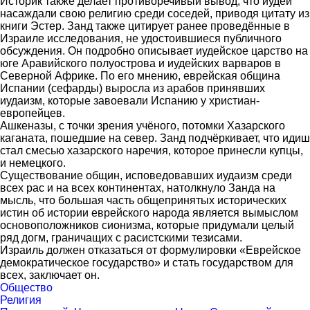
Историк также делает противоречивый вывод, что иудеи
насаждали свою религию среди соседей, приводя цитату из
книги Эстер. Занд также цитирует ранее проведённые в
Израиле исследования, не удостоившиеся публичного
обсуждения. Он подробно описывает иудейское царство на
юге Аравийского полуострова и иудейских варваров в
Северной Африке. По его мнению, еврейская община
Испании (сефарды) выросла из арабов принявших
иудаизм, которые завоевали Испанию у христиан-
европейцев.
Ашкеназы, с точки зрения учёного, потомки Хазарского
каганата, пошедшие на север. Занд подчёркивает, что идиш
стал смесью хазарского наречия, которое принесли купцы,
и немецкого.
Существование общин, исповедовавших иудаизм среди
всех рас и на всех континентах, натолкнуло Занда на
мысль, что большая часть общепринятых исторических
истин об истории еврейского народа является вымыслом
основоположников сионизма, которые придумали целый
ряд догм, граничащих с расистскими тезисами.
Израиль должен отказаться от формулировки «Еврейское
демократическое государство» и стать государством для
всех, заключает он.
Общество
Религия