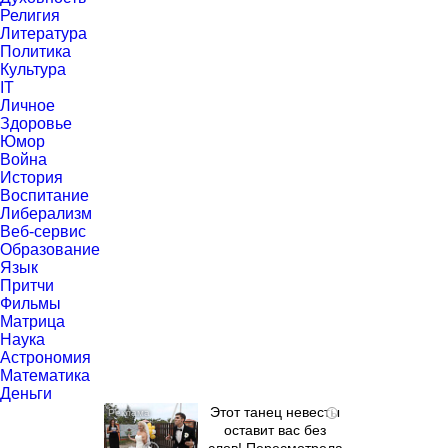
Религия
Литература
Политика
Культура
IT
Личное
Здоровье
Юмор
Война
История
Воспитание
Либерализм
Веб-сервис
Образование
Язык
Притчи
Фильмы
Матрица
Наука
Астрономия
Математика
Деньги
Этот танец невесты
i
оставит вас без