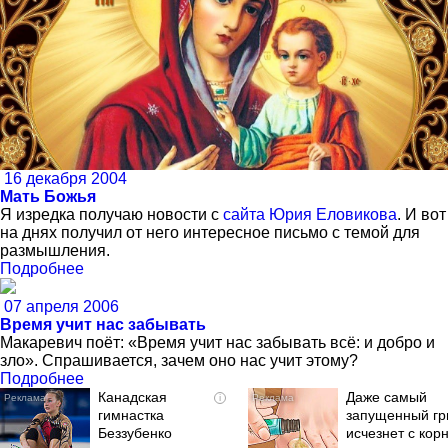
16 декабря 2004
Мать Божья
Я изредка получаю новости с
сайта Юрия Еловикова
. И вот
на днях получил от него интересное письмо с темой для
размышления.
Подробнее
07 апреля 2006
Время учит нас забывать
Макаревич поёт: «Время учит нас забывать всё: и добро и
зло». Спрашивается, зачем оно нас учит этому?
Подробнее
Канадская
Даже самый
i
гимнастка
запущенный гр
Беззубенко
исчезнет с кор