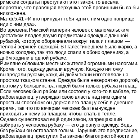
римские солдаты преступают этот закон, то весьма
вероятно, что правящая верхушка этой провинции была бы
низложена.
Матф.5:41 «И кто принудит тебя идти с ним одно поприще,
иди с ним два».
Во времена Римской империи человек с маломальским
достатком владел двумя предметами одежды: длинной
рубахой, которую оборачивали вокруг тела и плащом —
тёплой верхней одеждой. В Палестине днём было жарко, а
ночью холодно, так что люди спали в обоих одеяниях, а
днём ходили в одной рубахе.
Римляне обложили местных жителей огромными налогами.
Кроме того, одежду делали вручную. Каждую ниточку
выпрядали руками, каждый дюйм ткани изготовляли на
простом ткацком станке. Одежда была невероятно дорогой,
поэтому у большинства людей были только рубаха и плащ.
Если человек был рабом или состоял у кого-то в кабале, то
рабовладелец, утверждал свою власть над ним одним
простым способом: он держал его плащ у себя в дневное
время, так что по вечерам человек был вынужден
приходить к нему за плащом, чтобы спать в тепле.
Однако существовал ещё один закон, запрещающий
забирать у человека рубаху — его дневную одежду. Ведь
без рубахи он оставался голым. Нарушив это предписание,
рабовладелец преступил бы законы благопристойности и