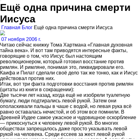
Ещё одна причина смерти
Иисуса
Главная
Блог
Ещё одна причина смерти Иисуса
07 ноября 2006 г.
Читаю сейчас книжку Тома Хартмана «Главная духовная
тайна века». И вот там приводятся интересные факты,
говорящие о том, что Иисус был настоящим
революционером, который готовил восстание против
римлян. И римляне, понимая это, ликвидировали его.
Каифа и Пилат сделали своё дело так же тонко, как и Иисус
действовал против них.
Итак, вот три факта подготовки восстания против римлян
(цитаты из книги в сокращении):
Две тысячи лет назад, когда ещё не изобрели туалетную
бумагу, люди подтирались левой рукой. Затем они
ополаскивали пальцы в чаше с водой, но левая рука всё
равно оставалась нечистой, и об этом все помнили. В
Древней Иудее самое ужасное и чудовищное оскорбление
— прикоснуться к человеку левой рукой. Во многих
обществах запрещалось даже просто указывать левой
рукой на человека. Среди ессеев за жест левой рукой