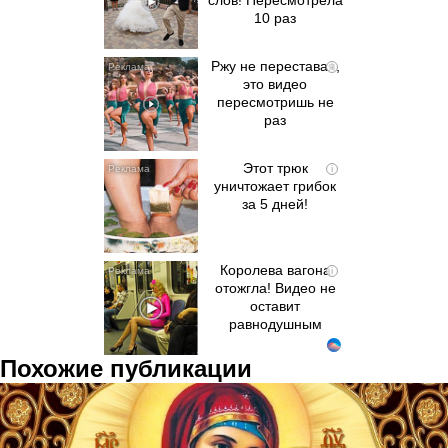
слов! Пересмотрела
10 раз
Ржу не переставая,
i
это видео
пересмотришь не
раз
Этот трюк
i
уничтожает грибок
за 5 дней!
Королева вагона
i
отожгла! Видео не
оставит
равнодушным
Похожие публикации