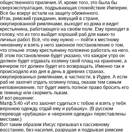
общественного приличия. И, кроме того, это была бы
сверхэксплуатация, подрывающая спокойствие Империи.
Все бы вокруг встали на защиту обиженного.
Итак, римский гражданин, живущий в стране,
оккупированной римлянами, выходит из дома и видит
крестьянина, работающего на своём поле. Ему приходит в
голову, что из того выйдет хороший раб для каких-то
личных работ. Всё, что ему нужно — пойти к местному
чиновнику и взять у него законное постановление о том,
что отныне этому крестьянину положено работать на него.
В этом постановлении будет указано, что каждое утро он
должен будет отдавать хозяину свой плащ на хранение, а
вечером тот должен будет его возвращать. Именно так и
происходило изо дня в день в древних странах,
оккупированных римлянами, в частности, в Иудее. А если
раб не захочет отдать хозяину плащ, оказав тем самым
неповиновение, тот будет иметь полное право бросить его
в темницу или скормить львам.
И вот решение:
Матф.5:40 «И кто захочет судиться с тобою и взять у тебя
верхнюю одежду, отдай ему и рубашку». (В русском
переводе «рубашка» и «верхняя одежда» переставлены
местами.)
Вот таким образом Иисус призывал к пассивному
восстанию, без насилия, разрушая и подрывая римские