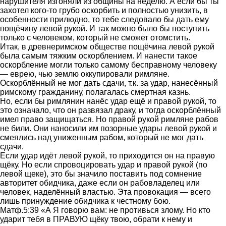
нарушителя изгоняли из общины на неделю. А если бы ты
захотел кого-то грубо оскорбить и полностью унизить, в
особенности прилюдно, то тебе следовало бы дать ему
пощёчину левой рукой. И так можно было бы поступить
только с человеком, который не сможет отомстить.
Итак, в древнеримском обществе пощёчина левой рукой
была самым тяжким оскорблением. И нанести такое
оскорбление могли только самому бесправному человеку
— еврею, чью землю оккупировали римляне.
Оскорблённый не мог дать сдачи, т.к. за удар, нанесённый
римскому гражданину, полагалась смертная казнь.
Но, если бы римлянин нанёс удар ещё и правой рукой, то
это означало, что он развязал драку, и тогда оскорблённый
имел право защищаться. Но правой рукой римляне рабов
не били. Они наносили им позорные удары левой рукой и
смеялись над униженным рабом, который не мог дать
сдачи.
Если удар идёт левой рукой, то приходится он на правую
щёку. Но если спровоцировать удар и правой рукой (по
левой щеке), это бы значило поставить под сомнение
авторитет обидчика, даже если он рабовладелец или
человек, наделённый властью. Эта провокация — всего
лишь принуждение обидчика к честному бою.
Матф.5:39 «А Я говорю вам: не противься злому. Но кто
ударит тебя в ПРАВУЮ щёку твою, обрати к нему и