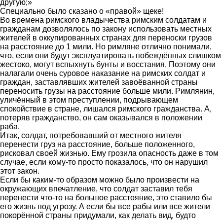
другую;»
Специально было сказано о «правой» щеке!
Во времена римского владычества римским солдатам и
гражданам дозволялось по закону использовать местных
жителей в оккупированных странах для переноски грузов
на расстояние до 1 мили. Но римляне отлично понимали,
что, если они будут эксплуатировать побеждённых слишком
жестоко, могут вспыхнуть бунты и восстания. Поэтому они
налагали очень суровое наказание на римских солдат и
граждан, заставлявших жителей завоёванной страны
переносить грузы на расстояние больше мили. Римлянин,
уличённый в этом преступлении, подрывающем
спокойствие в стране, лишался римского гражданства. А,
потеряв гражданство, он сам оказывался в положении
раба.
Итак, солдат, потребовавший от местного жителя
перенести груз на расстояние, больше положенного,
рисковал своей жизнью. Ему грозила опасность даже в том
случае, если кому-то просто показалось, что он нарушил
этот закон.
Если бы каким-то образом можно было произвести на
окружающих впечатление, что солдат заставил тебя
перенести что-то на большое расстояние, это ставило бы
его жизнь под угрозу. А если бы все рабы или все жители
покорённой страны придумали, как делать вид, будто