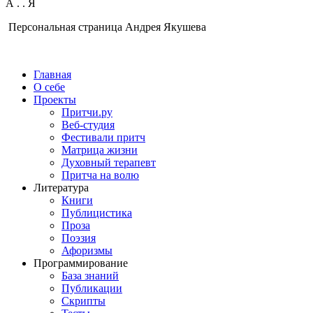
А
.
.
Я
Персональная страница Андрея Якушева
Главная
О себе
Проекты
Притчи.ру
Веб-студия
Фестивали притч
Матрица жизни
Духовный терапевт
Притча на волю
Литература
Книги
Публицистика
Проза
Поэзия
Афоризмы
Программирование
База знаний
Публикации
Скрипты