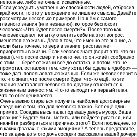
неполные, либо неточные, искажённые.
Если усреднить умственные способности людей, отбросив
крайности, то это утверждение не лишено смысла. Давайте
рассмотрим несколько примеров. Начнём с самого
главного знания (или незнания), которое беспокоит
человека: «Что будет после смерти?». После того как
человек сделал попытку ответить себе на этот вопрос,
меняется его жизнь. Дело в том, что именно это знание, а
если быть точнее, то вера в знание, расставляет
приоритеты в жизни. Если человек знает (верит в то, что он
знает), что после смерти ничего нет, то он живёт сообразно
с этим — берёт от жизни всё до остатка, и потом, что не
промотал, оставляет тем, кому хотел бы сделать «добро» —
тоже дать попользоваться жизнью. Если же человек верит в
то, что знает, что после смерти будет что-то ещё, то эти
знания заставляют человека по-другому относиться к
жизненным ценностям. Что-то выходит на первый план,
что-то обесценивается.
Очень важно стараться получить наиболее достоверные
сведения о том, что для человека важно. Вот ещё один
пример. Соседка высыпала под вашу дверь мусор. Ваша
реакция? Будете ли вы мстить, или пойдёте ругаться, или
начнёте разбираться в причинах этого? Если последнее, то
в каких фразах, с какими эмоциями? А теперь представьте,
что за день до этого дочь соседки рассказала вашей дочери