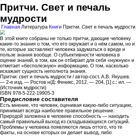
Притчи. Свет и печаль
мудрости
Главная
Литература
Книги
Притчи. Свет и печаль мудрости
В этой книге собраны не только притчи, дающие человеку
какие-то знания о том, что его окружает и о нём самом, но и
те, которые заставляют человека задуматься о вреде и
пользе знания вообще. О субъективности человека в
оценке знаний, в том, как он отбирает для себя «нужную» и
отметает «бесполезную» информацию. О том, насколько
искажает сущность неполнота знания.
Притчи: свет и печаль мудрости / автор-сост. А.В. Якушев.
— 2-е изд. — Ростов н/Д: Феникс, 2012. — 204, [1] с.: ил. —
(Источник мудрости)
ISBN 978-5-222-19905-3
Предисловие составителя
Есть мнение, что человек, оценивая какую-либо ситуацию,
принимает всегда наиболее правильное решение.
Природой заложена в человеке способность — находить
самый правильный выход из складывающихся ситуаций.
Проблемы у человека появляются лишь оттого, что те
факты, на основе которых он делает вывод, либо