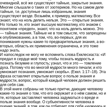
очевидной, всё же существуют тайные, закрытые знания.
Многие слышали о таких от эзотериков. Но на самом деле
тайные, т.е. доступные лишь избранным, знания
существуют везде. Возьмём, к примеру, математику. Все
знают, что на ноль делить нельзя. Это — открытые знания.
Но только те, кто знает высшую математику, кто знаком с
понятием «предел», знают, что на ноль делить можно. Это
— тайные знания. Тайные не в том смысле, что запрещены
к опубликованию, а в том, что, во-первых, для их
понимания нужны какие-то предварительные знания, а во-
вторых, область их применения ограничена, и это тоже
надо знать.
И напоследок не могу не вспомнить слова Екклесиаста: «И
предал я сердце моё тому, чтобы познать мудрость и
познать безумие и глупость; узнал, что и это — томление
духа. Потому что во многой мудрости много печали; и кто
умножает познания, умножает скорбь». (Еккл. 1:17–18). Эта
фраза оставляет открытым вопрос о пользе знания и
мудрости, вопрос, который каждый человек должен решить
для себя сам.
В этой книге собраны не только притчи, дающие человеку
какие-то знания о том, что его окружает и о нём самом, но и
те, которые заставляют человека задуматься о вреде и
пользе знания вообще. О субъективности человека в
оценке знаний, в том, как он отбирает для себя «нужную» и