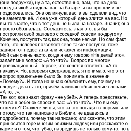
(они подружки), ну а та, естественно, вам, что на днях
соседка якобы видела вас на базаре, и вы прошли и не
поздоровались. Она окликнула вас, а вы сделали вид, что
не заметили её. И она уже который день злится на вас. Но
вы-то знаете, что в тот день не были на базаре. Значит, она
просто обозналась. Согласитесь, зная это, вы бы
построили свой разговор с соседкой совсем по-другому.
Конечно, поступать так, как она, тоже нельзя. Но сам факт
того, что человек позволяет себе такие поступки, тоже
зависит от недостатка или искажения информации.
Мой сын очень часто, когда я ему говорю «Не делай это»,
задаёт мне вопрос: «А то что?». Вопрос во многом
провокационный. Первое, что хочется ответить: «А то
накажу». Но, вовремя сдержавшись, я понимаю, что этот
вопрос правильнее было бы понимать в значении
«Почему?». И тогда начинаю объяснять ему, почему не
следует делать это, причём начинаю объяснение словами:
«А то…».
Так вот, все знают фразу «не убей». А теперь представьте,
что ваш ребёнок спросил вас: «А то что?». Что вы ему
ответите? Скажете ли вы, что за это посадят в тюрьму; или
потому, что так написано в Библии, не вдаваясь в
подробности, почему так написано; или скажете, что этим
приносится горе многим близким людям; или расскажете о
карме и о том, что, убив, навредишь не только кому-то, но в