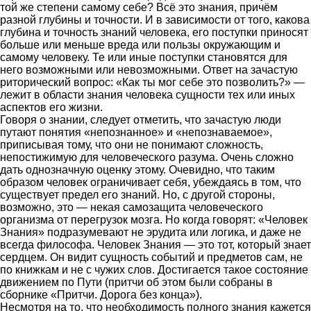
той же степени самому себе? Всё это знания, причём
разной глубины и точности. И в зависимости от того, какова
глубина и точность знаний человека, его поступки приносят
больше или меньше вреда или пользы окружающим и
самому человеку. Те или иные поступки становятся для
него возможными или невозможными. Ответ на зачастую
риторический вопрос: «Как ты мог себе это позволить?» —
лежит в области знания человека сущности тех или иных
аспектов его жизни.
Говоря о знании, следует отметить, что зачастую люди
путают понятия «непознанное» и «непознаваемое»,
приписывая тому, что они не понимают сложность,
непостижимую для человеческого разума. Очень сложно
дать однозначную оценку этому. Очевидно, что таким
образом человек ограничивает себя, убеждаясь в том, что
существует предел его знаний. Но, с другой стороны,
возможно, это — некая самозащита человеческого
организма от перегрузок мозга. Но когда говорят: «Человек
Знания» подразумевают не эрудита или логика, и даже не
всегда философа. Человек Знания — это тот, который знает
сердцем. Он видит сущность событий и предметов сам, не
по книжкам и не с чужих слов. Достигается такое состояние
движением по Пути (притчи об этом были собраны в
сборнике «Притчи. Дорога без конца»).
Несмотря на то, что необходимость полного знания кажется