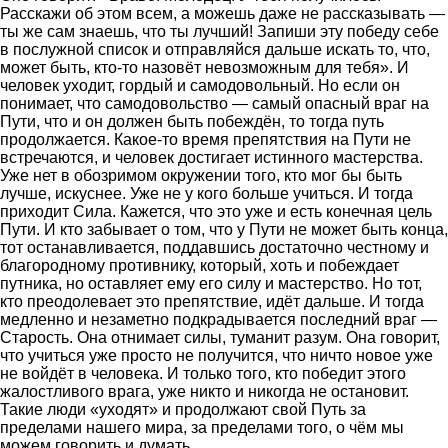
Расскажи об этом всем, а можешь даже не рассказывать —
ты же сам знаешь, что ты лучший! Запиши эту победу себе
в послужной список и отправляйся дальше искать то, что,
может быть, кто-то назовёт невозможным для тебя». И
человек уходит, гордый и самодовольный. Но если он
понимает, что самодовольство — самый опасный враг на
Пути, что и он должен быть побеждён, то тогда путь
продолжается. Какое-то время препятствия на Пути не
встречаются, и человек достигает истинного мастерства.
Уже нет в обозримом окружении того, кто мог бы быть
лучше, искуснее. Уже не у кого больше учиться. И тогда
приходит Сила. Кажется, что это уже и есть конечная цель
Пути. И кто забывает о том, что у Пути не может быть конца,
тот останавливается, поддавшись достаточно честному и
благородному противнику, который, хоть и побеждает
путника, но оставляет ему его силу и мастерство. Но тот,
кто преодолевает это препятствие, идёт дальше. И тогда
медленно и незаметно подкрадывается последний враг —
Старость. Она отнимает силы, туманит разум. Она говорит,
что учиться уже просто не получится, что ничто новое уже
не войдёт в человека. И только того, кто победит этого
жалостливого врага, уже никто и никогда не остановит.
Такие люди «уходят» и продолжают свой Путь за
пределами нашего мира, за пределами того, о чём мы
можем говорить и думать.