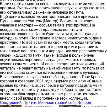
В этих притчах можно легко проследить за этими четырьмя
врагами. Очень часто описываются случаи, когда кто-то из
них останавливал движение человека по Пути.
Ещё одним важным моментом, описанным в притчах о
Пути, является Учитель (Мастер). Взаимоотношения
ученика и Мастера — особая тема в этих притчах. Не
всегда читатель сможет правильно понять эти
взаимоотношения. Часто будет казаться, что ситуация
абсурдна, глупа. Поведение Мастера недопустимо, даже
преступно. Но всё встанет на свои места, когда читатель
попытается встать на место героев притч и расставить
жизненные ценности в том порядке, как они расположены у
людей, идущих по Пути. Такие «входы в роль» очень
поучительны: переживая ситуацию вместе с героями,
человек сам меняется. И если вследствие этих изменений
читатель не решит встать на какой-либо Путь, то польза от
них всё равно скажется на изменении жизни к лучшему.
В завершение хочу высказать благодарность Тане Кроль,
которая в феврале 2001 года открыла рассылку «Самые
разные притчи» на Subscribe.ru и которая подвигла меня
продолжить вести эту рассылку и собирать притчи. Также
огромная благодарность читателям рассылки, которые
внесли свой вклад в пополнение этой коллекции.
Следующий: Притчи. Миллион граней себя
Вперед