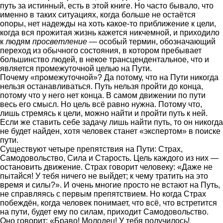
путь за истинный, есть в этой книге. Но часто бывало, что
именно в таких ситуациях, когда больше не остаётся
опоры, нет надежды на хоть какое-то приближение к цели,
когда вся прожитая жизнь кажется никчемной, и приходило
к людям
просветление
— особый термин, обозначающий
переход из обычного состояния, в котором пребывает
большинство людей, в некое трансцендентальное, что и
является промежуточной целью на Пути.
Почему «промежуточной»? Да потому, что на Пути никогда
нельзя останавливаться. Путь нельзя пройти до конца,
потому что у него нет конца. В самом движении по пути
весь его смысл. Но цель всё равно нужна. Потому что,
лишь стремясь к цели, можно найти и пройти путь к ней.
Если же ставить себе задачу лишь найти путь, то он никогда
не будет найден, хотя человек станет «экспертом» в поиске
пути.
Существуют четыре препятствия на Пути: Страх,
Самодовольство, Сила и Старость. Цель каждого из них —
остановить движение. Страх говорит человеку: «Даже не
пытайся! У тебя ничего не выйдет; к чему тратить на это
время и силы?». И очень многие просто не встают на Путь,
не справляясь с первым препятствием. Но когда Страх
побеждён, когда человек понимает, что всё, что встретится
на пути, будет ему по силам, приходит Самодовольство.
Оно говорит: «Браво! Молодец! У тебя получилось!