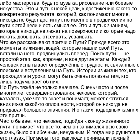
либо мастерства, будь то музыка, рисование или боевые
искусства. Это и путь к некой цели, к достижению какого-то
конкретного результата, который, как понимают многие,
никогда не будет достигнут, но именно в продвижении по
пути к этой цели и есть смысл её. Это и путь к знаниям,
которые никогда не лежат на поверхности и которые надо
искать, добывать, отсеивать, усваивать.
Что же рассказывают притчи о Пути? Прежде всего это
моменты из жизни людей, которые нашли свой Путь,
встали на него, продвинулись вперёд. Поиск пути — не
простой этап, как, впрочем, и все другие этапы. Каждый
человек испытывает определённые трудности, связанные с
поиском и вступлением на Путь. Истории из жизни тех, кто
проходил эти уроки, могут быть очень полезны тем, кто
лишь подумывает об них.
Но Путь тяжёл не только вначале. Очень часто и после
многих лет совершенствования, человек, который,
казалось, уже что-то знает и понимает, может скатиться
вниз из-за какой-то оплошности, которой он никогда не
придавал большого значения. И о таких подводных камнях
эти притчи.
Часто бывает, что человек, подойдя к концу жизненного
пути, понимает, что всё то, чем он занимался всю свою
жизнь, было ошибочным, ненужным. И тогда мир рушится в
его глазах. Примеры того, как люди принимали ложный