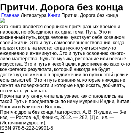
Притчи. Дорога без конца
Главная
Литература
Книги
Притчи. Дорога без конца
Эта книга является сборником притч разных времён и
народов, но объединяет их одна тема: Путь. Это и
жизненный путь, когда человек чувствует себя хозяином
своей жизни. Это и путь самосовершенствования, когда
нельзя стоять на месте; когда нужно учиться чему-то
ежедневно и ежеминутно. Это и путь к освоению какого-
либо мастерства, будь то музыка, рисование или боевые
искусства. Это и путь к некой цели, к достижению какого-то
конкретного результата, который никогда не будет
достигнут, но именно в продвижении по пути к этой цели и
есть смысл её. Это и путь к знаниям, которые никогда не
лежат на поверхности и которые надо искать, добывать,
отсеивать, усваивать.
Прочитав эту книгу, читатель узнает, как становились на
такой Путь и продвигались по нему мудрецы Индии, Китая,
Японии и Ближнего Востока.
Притчи: дрога без конца / автор-сост. А. В. Якушев. — 3-е
изд. — Ростов н/Д: Феникс, 2012. — 282, [1] с.: ил. —
(Источник мудрости).
ISBN 978-5-222-19901-5