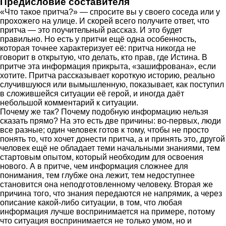
Предисловие составителя
«Что такое притча?» — спросите вы у своего соседа или у
прохожего на улице. И скорей всего получите ответ, что
притча — это поучительный рассказ. И это будет
правильно. Но есть у притчи ещё одна особенность,
которая точнее характеризует её: притча никогда не
говорит в открытую, что делать, кто прав, где Истина. В
притче эта информация прикрыта, «зашифрована», если
хотите. Притча рассказывает короткую историю, реально
случившуюся или вымышленную, показывает, как поступил
в сложившейся ситуации её герой, и иногда даёт
небольшой комментарий к ситуации.
Почему же так? Почему подобную информацию нельзя
сказать прямо? На это есть две причины: во-первых, люди
все разные; один человек готов к тому, чтобы не просто
понять то, что хочет донести притча, а и принять это, другой
человек ещё не обладает теми начальными знаниями, тем
стартовым опытом, который необходим для освоения
нового. А в притче, чем информация сложнее для
понимания, тем глубже она лежит, тем недоступнее
становится она неподготовленному человеку. Вторая же
причина того, что знания передаются не напрямик, а через
описание какой-либо ситуации, в том, что любая
информация лучше воспринимается на примере, потому
что ситуация воспринимается не только умом, но и