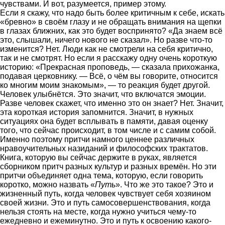
чувствами. И вот, разумеется, пример этому.
Если я скажу, что надо быть более критичным к себе, искать
«бревно» в своём глазу и не обращать внимания на щепки
в глазах ближних, как это будет воспринято? «Да знаем всё
это, слышали, ничего нового не сказал». Но разве что-то
изменится? Нет. Люди как не смотрели на себя критично,
так и не смотрят. Но если я расскажу одну очень короткую
историю: «Прекрасная проповедь, — сказала прихожанка,
подавая церковнику. — Всё, о чём вы говорите, относится
ко многим моим знакомым», — то реакция будет другой.
Человек улыбнётся. Это значит, что включатся эмоции.
Разве человек скажет, что именно это он знает? Нет. Значит,
эта короткая история запомнится. Значит, в нужных
ситуациях она будет всплывать в памяти, давая оценку
того, что сейчас происходит, в том числе и с самим собой.
Именно поэтому притчи намного ценнее различных
нравоучительных назиданий и философских трактатов.
Книга, которую вы сейчас держите в руках, является
сборником притч разных культур и разных времён. Но эти
притчи объединяет одна тема, которую, если говорить
коротко, можно назвать «
Путь
». Что же это такое? Это и
жизненный путь, когда человек чувствует себя хозяином
своей жизни. Это и путь самосовершенствования, когда
нельзя стоять на месте, когда нужно учиться чему-то
ежедневно и ежеминутно. Это и путь к освоению какого-