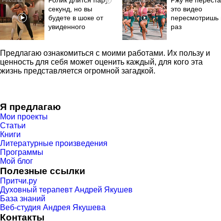
Ролик длится пару
Ржу не переста
i
секунд, но вы
это видео
будете в шоке от
пересмотришь 
увиденного
раз
Предлагаю ознакомиться с моими работами. Их пользу и
ценность для себя может оценить каждый, для кого эта
жизнь представляется огромной загадкой.
Я предлагаю
Мои проекты
Статьи
Книги
Литературные произведения
Программы
Мой блог
Полезные ссылки
Притчи.ру
Духовный терапевт Андрей Якушев
База знаний
Веб-студия Андрея Якушева
Контакты